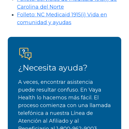
Carolina del Norte
Folleto: NC Medicaid 1915(i) Vida en
comunidad y ayudas
¿Necesita ayuda?
A veces, encontrar asistencia
puede resultar confuso. En Vaya
Health lo hacemos más fácil. El
proceso comienza con una llamada
telefónica a nuestra Línea de
Atención al Afiliado y al
Beneficiario al
1-800-962-9003
.