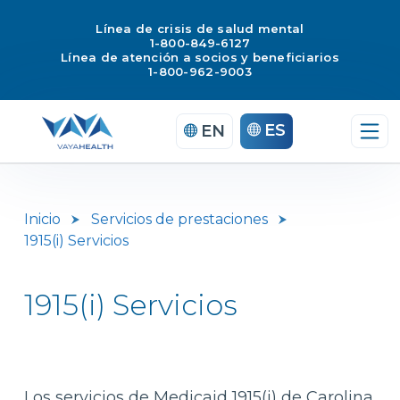
Línea de crisis de salud mental
1-800-849-6127
Línea de atención a socios y beneficiarios
1-800-962-9003
Saltar
ES
EN
al
contenido
Inicio
Servicios de prestaciones
1915(i) Servicios
1915(i) Servicios
Los servicios de Medicaid 1915(i) de Carolina