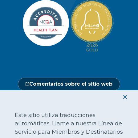
Política de privacidad de los miembros
Portal de miembros
Línea de atención a socios y
Redacción
beneficiarios
Política de privacidad del sitio web
Hágase un chequeo médico
Ubicaciones
Abierto de lunes a sábado, de 7.00 a
No discriminación
18.00 h.
Central de proveedores
Calendario de actos
1-800-962-9003
Gestión de la utilización
Fraude, despilfarro y abuso
24 horas al día, 7 días a la semana
Comentarios sobre el sitio web
1-866-916-4255
|
|
|
|
|
|
English
繁體中文
Hmoob
Tiếng Việt
한국어
Français
|
|
|
|
|
|
|
العربية
Русский
Tagalo
ગુજરાતી
Mon-Khmer
Deutsch
हिंदी
Este sitio utiliza traducciones
automáticas. Llame a nuestra Línea de
|
ພາສາລາວ
日本語
Servicio para Miembros y Destinatarios