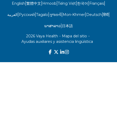
|
|
|
|
|
|
English
繁體中文
Hmoob
Tiếng Việt
한국어
Français
|
|
|
|
|
|
|
العربية
Русский
Tagalo
ગુજરાતી
Mon-Khmer
Deutsch
हिंदी
|
ພາສາລາວ
日本語
2026 Vaya Health
-
Mapa del sitio
-
Ayudas auxiliares y asistencia lingüística