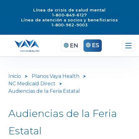
Línea de crisis de salud mental
1-800-849-6127
Línea de atención a socios y beneficiarios
1-800-962-9003
Saltar
ES
EN
al
contenido
Inicio
Planos Vaya Health
NC Medicaid Direct
Audiencias de la Feria Estatal
Audiencias de la Feria
Estatal