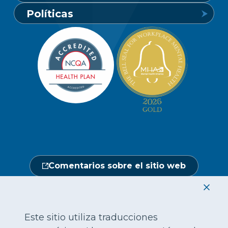
Conozca Vaya
Políticas
1-800-849-6127
Buscar un proveedor
Carreras profesionales
Política de privacidad de los miembros
Portal de miembros
Línea de atención a socios y
Redacción
beneficiarios
Política de privacidad del sitio web
Hágase un chequeo médico
Ubicaciones
Abierto de lunes a sábado, de 7.00 a
No discriminación
18.00 h.
Central de proveedores
Calendario de actos
1-800-962-9003
Gestión de la utilización
Fraude, despilfarro y abuso
24 horas al día, 7 días a la semana
Comentarios sobre el sitio web
1-866-916-4255
|
|
|
|
|
|
English
繁體中文
Hmoob
Tiếng Việt
한국어
Français
|
|
|
|
|
|
|
العربية
Русский
Tagalo
ગુજરાતી
Mon-Khmer
Deutsch
हिंदी
Este sitio utiliza traducciones