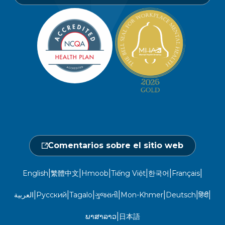
Buscar un proveedor
Carreras profesionales
Política de privacidad de los miembros
Portal de miembros
Línea de atención a socios y
Redacción
beneficiarios
Política de privacidad del sitio web
Hágase un chequeo médico
Ubicaciones
Abierto de lunes a sábado, de 7.00 a
No discriminación
18.00 h.
Central de proveedores
Calendario de actos
1-800-962-9003
Gestión de la utilización
Fraude, despilfarro y abuso
24 horas al día, 7 días a la semana
Comentarios sobre el sitio web
1-866-916-4255
|
|
|
|
|
|
English
繁體中文
Hmoob
Tiếng Việt
한국어
Français
|
|
|
|
|
|
|
العربية
Русский
Tagalo
ગુજરાતી
Mon-Khmer
Deutsch
हिंदी
|
ພາສາລາວ
日本語