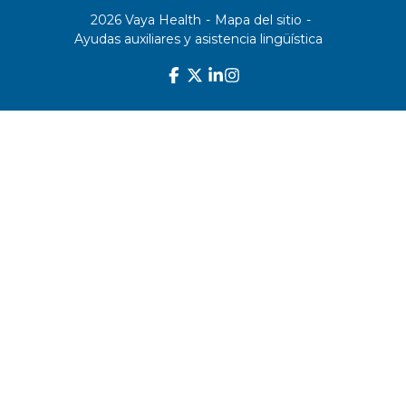
2026 Vaya Health
-
Mapa del sitio
-
Ayudas auxiliares y asistencia lingüística