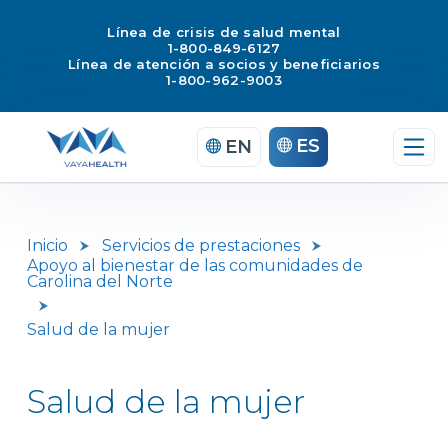
Línea de crisis de salud mental
1-800-849-6127
Línea de atención a socios y beneficiarios
1-800-962-9003
Saltar
ES
EN
al
contenido
Inicio
Servicios de prestaciones
Apoyo al bienestar de las comunidades de
Carolina del Norte
Salud de la mujer
Salud de la mujer