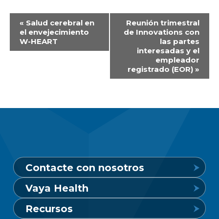
Navegación
«
Salud cerebral en
Reunión trimestral
el envejecimiento
de Innovations con
del
W-HEART
las partes
Evento
interesadas y el
empleador
registrado (EOR)
»
Contacte con nosotros
Vaya Health
Línea de crisis de salud mental
Recursos
24 horas al día, 7 días a la semana
Conozca Vaya