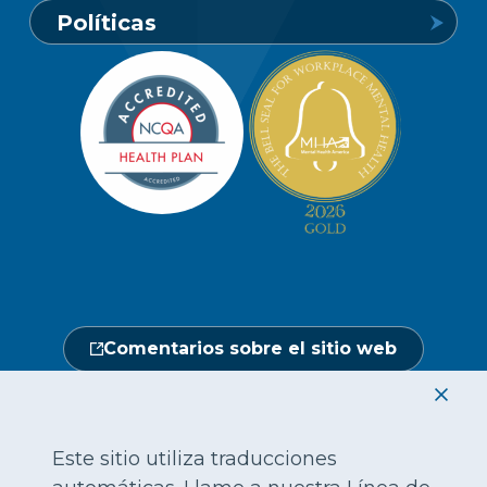
Políticas
1-800-849-6127
Buscar un proveedor
Carreras profesionales
Política de privacidad de los miembros
Portal de miembros
Línea de atención a socios y
Redacción
beneficiarios
Política de privacidad del sitio web
Hágase un chequeo médico
Ubicaciones
Abierto de lunes a sábado, de 7.00 a
No discriminación
18.00 h.
Central de proveedores
Calendario de actos
1-800-962-9003
Gestión de la utilización
Fraude, despilfarro y abuso
24 horas al día, 7 días a la semana
Comentarios sobre el sitio web
1-866-916-4255
|
|
|
|
|
|
English
繁體中文
Hmoob
Tiếng Việt
한국어
Français
|
|
|
|
|
|
|
العربية
Русский
Tagalo
ગુજરાતી
Mon-Khmer
Deutsch
हिंदी
Este sitio utiliza traducciones