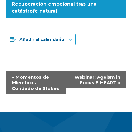
Recuperación emocional tras una
catástrofe natural
Añadir al calendario
Navegación
«
Momentos de
Webinar: Ageism in
Miembros -
Focus E-HEART
»
del
Condado de Stokes
Evento