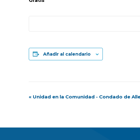
Gratis
Añadir al calendario
Navegación
«
Unidad en la Comunidad - Condado de All
del
Evento