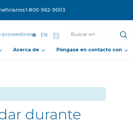
eficiarios
1-800-962-9003
Buscar
e proveedores
ES
EN
en
este
Acerca de
Póngase en contacto con
sitio
web
dar durante