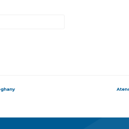
eghany
Aten