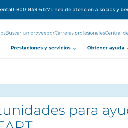
mental
1-800-849-6127
Línea de atención a socios y ben
ios
Buscar un proveedor
Carreras profesionales
Central d
Prestaciones y servicios
Obtener ayuda
tunidades para ayu
HEART