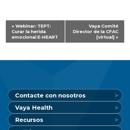
Navegación
«
Webinar: TEPT:
Vaya Comité
Curar la herida
Director de la CFAC
del
emocional E-HEART
[virtual]
»
Evento
Contacte con nosotros
Vaya Health
Línea de crisis de salud mental
Recursos
24 horas al día, 7 días a la semana
Conozca Vaya