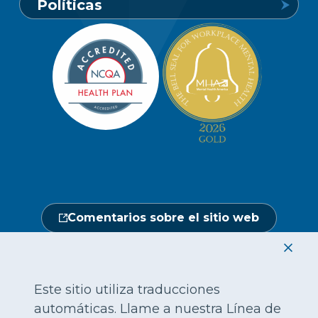
Políticas
1-800-849-6127
Buscar un proveedor
Carreras profesionales
Política de privacidad de los miembros
Portal de miembros
Línea de atención a socios y
Redacción
beneficiarios
Política de privacidad del sitio web
Hágase un chequeo médico
Ubicaciones
Abierto de lunes a sábado, de 7.00 a
No discriminación
18.00 h.
Central de proveedores
Calendario de actos
1-800-962-9003
Gestión de la utilización
Fraude, despilfarro y abuso
24 horas al día, 7 días a la semana
Comentarios sobre el sitio web
1-866-916-4255
|
|
|
|
|
|
English
繁體中文
Hmoob
Tiếng Việt
한국어
Français
|
|
|
|
|
|
|
العربية
Русский
Tagalo
ગુજરાતી
Mon-Khmer
Deutsch
हिंदी
Este sitio utiliza traducciones
automáticas. Llame a nuestra Línea de
|
ພາສາລາວ
日本語