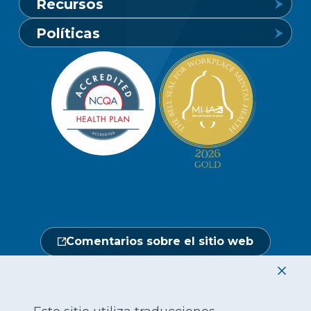
Recursos
24 horas al día, 7 días a la semana
Conozca Vaya
Políticas
1-800-849-6127
Buscar un proveedor
Carreras profesionales
Política de privacidad de los miembros
Portal de miembros
Línea de atención a socios y
Redacción
beneficiarios
Política de privacidad del sitio web
Hágase un chequeo médico
Ubicaciones
Abierto de lunes a sábado, de 7.00 a
No discriminación
18.00 h.
Central de proveedores
Calendario de actos
1-800-962-9003
Gestión de la utilización
Fraude, despilfarro y abuso
24 horas al día, 7 días a la semana
Comentarios sobre el sitio web
1-866-916-4255
|
|
|
|
|
|
English
繁體中文
Hmoob
Tiếng Việt
한국어
Français
|
|
|
|
|
|
|
العربية
Русский
Tagalo
ગુજરાતી
Mon-Khmer
Deutsch
हिंदी