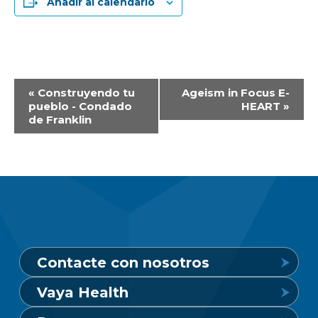
Añadir al calendario
Navegación
«
Construyendo tu
Ageism in Focus E-
pueblo - Condado
HEART
»
del
de Franklin
Evento
Contacte con nosotros
Vaya Health
Línea de crisis de salud mental