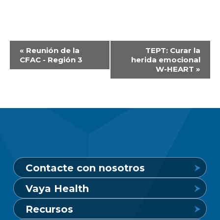
Navegación
«
Reunión de la
TEPT: Curar la
CFAC - Región 3
herida emocional
del
W-HEART
»
Evento
Contacte con nosotros
Vaya Health
Línea de crisis de salud mental
Recursos
24 horas al día, 7 días a la semana
Conozca Vaya