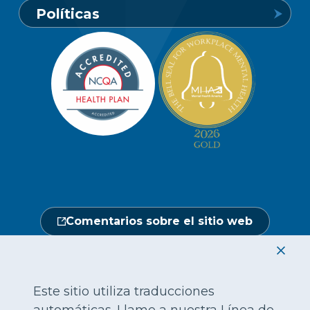
Políticas
1-800-849-6127
Buscar un proveedor
Carreras profesionales
Política de privacidad de los miembros
Portal de miembros
Línea de atención a socios y
Redacción
beneficiarios
Política de privacidad del sitio web
Hágase un chequeo médico
Ubicaciones
Abierto de lunes a sábado, de 7.00 a
No discriminación
18.00 h.
Central de proveedores
Calendario de actos
1-800-962-9003
Gestión de la utilización
Fraude, despilfarro y abuso
24 horas al día, 7 días a la semana
Comentarios sobre el sitio web
1-866-916-4255
|
|
|
|
|
|
English
繁體中文
Hmoob
Tiếng Việt
한국어
Français
|
|
|
|
|
|
|
العربية
Русский
Tagalo
ગુજરાતી
Mon-Khmer
Deutsch
हिंदी
Este sitio utiliza traducciones