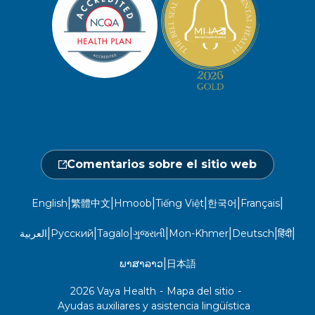
Línea de atención a socios y
Redacción
beneficiarios
Política de privacidad del sitio web
Hágase un chequeo médico
Ubicaciones
Abierto de lunes a sábado, de 7.00 a
No discriminación
18.00 h.
Central de proveedores
Calendario de actos
1-800-962-9003
Gestión de la utilización
Fraude, despilfarro y abuso
24 horas al día, 7 días a la semana
Comentarios sobre el sitio web
1-866-916-4255
|
|
|
|
|
|
English
繁體中文
Hmoob
Tiếng Việt
한국어
Français
|
|
|
|
|
|
|
العربية
Русский
Tagalo
ગુજરાતી
Mon-Khmer
Deutsch
हिंदी
|
ພາສາລາວ
日本語
2026 Vaya Health
-
Mapa del sitio
-
Ayudas auxiliares y asistencia lingüística