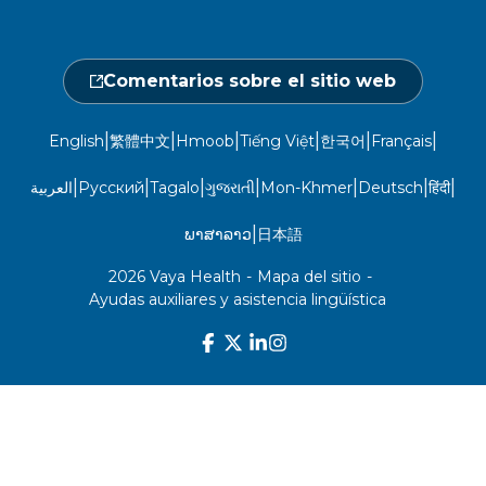
Fraude, despilfarro y abuso
24 horas al día, 7 días a la semana
Comentarios sobre el sitio web
1-866-916-4255
|
|
|
|
|
|
English
繁體中文
Hmoob
Tiếng Việt
한국어
Français
|
|
|
|
|
|
|
العربية
Русский
Tagalo
ગુજરાતી
Mon-Khmer
Deutsch
हिंदी
|
ພາສາລາວ
日本語
2026 Vaya Health
-
Mapa del sitio
-
Ayudas auxiliares y asistencia lingüística