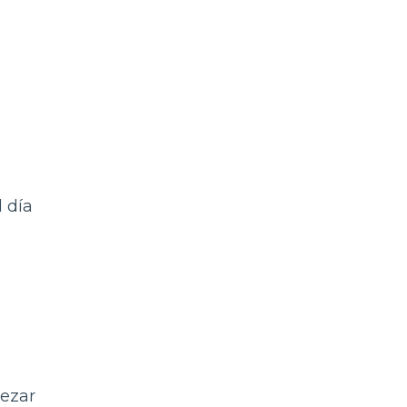
 día
pezar