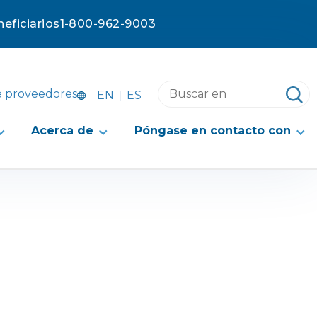
eficiarios
1-800-962-9003
Buscar
e proveedores
ES
EN
en
este
Acerca de
Póngase en contacto con
sitio
web