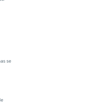
nas se
de