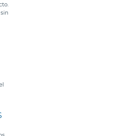
to.
sin
el
s
os.