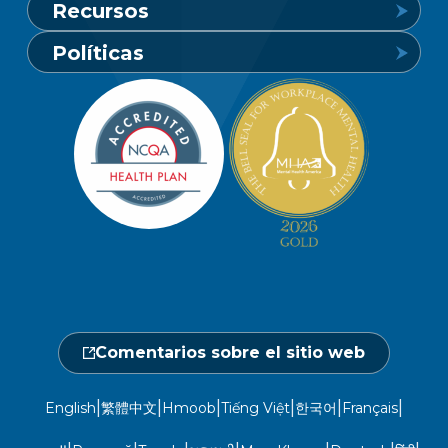
Recursos
24 horas al día, 7 días a la semana
Conozca Vaya
Políticas
1-800-849-6127
Buscar un proveedor
Carreras profesionales
Política de privacidad de los miembros
Portal de miembros
Línea de atención a socios y
Redacción
beneficiarios
Política de privacidad del sitio web
Hágase un chequeo médico
Ubicaciones
Abierto de lunes a sábado, de 7.00 a
No discriminación
18.00 h.
Central de proveedores
Calendario de actos
1-800-962-9003
Gestión de la utilización
Fraude, despilfarro y abuso
24 horas al día, 7 días a la semana
Comentarios sobre el sitio web
1-866-916-4255
|
|
|
|
|
|
English
繁體中文
Hmoob
Tiếng Việt
한국어
Français