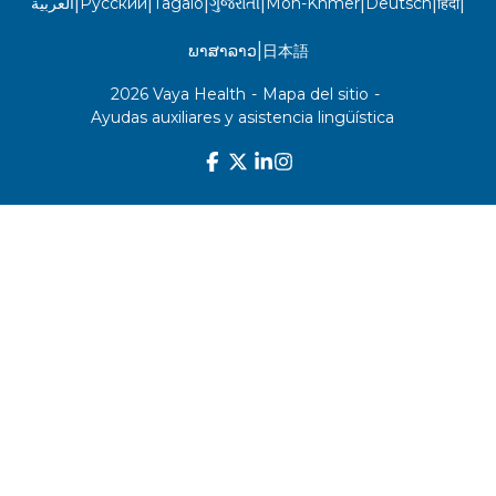
|
|
|
|
|
|
|
العربية
Русский
Tagalo
ગુજરાતી
Mon-Khmer
Deutsch
हिंदी
|
ພາສາລາວ
日本語
2026 Vaya Health
-
Mapa del sitio
-
Ayudas auxiliares y asistencia lingüística