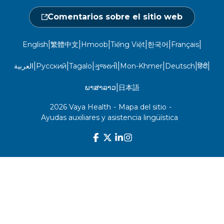
24 horas al día, 7 días a la semana
Comentarios sobre el sitio web
1-866-916-4255
|
|
|
|
|
|
English
繁體中文
Hmoob
Tiếng Việt
한국어
Français
|
|
|
|
|
|
|
العربية
Русский
Tagalo
ગુજરાતી
Mon-Khmer
Deutsch
हिंदी
|
ພາສາລາວ
日本語
2026 Vaya Health
-
Mapa del sitio
-
Ayudas auxiliares y asistencia lingüística