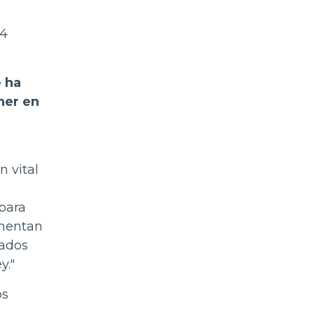
34
e ha
ner en
 vital
 para
imentan
tados
y."
os