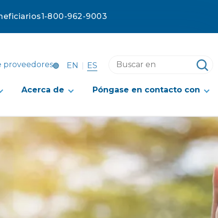
eficiarios
1-800-962-9003
Buscar
e proveedores
ES
EN
en
este
Acerca de
Póngase en contacto con
sitio
web