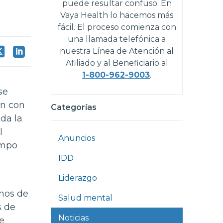
puede resultar confuso. En
Vaya Health lo hacemos más
fácil. El proceso comienza con
una llamada telefónica a
nuestra Línea de Atención al
Afiliado y al Beneficiario al
1-800-962-9003
.
se
on con
Categorías
oda la
l
Anuncios
empo
IDD
Liderazgo
nos de
Salud mental
s de
Noticias
e