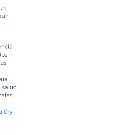
lth
 aún
encia
dos
tes
ara
 salud
cales,
lth
y