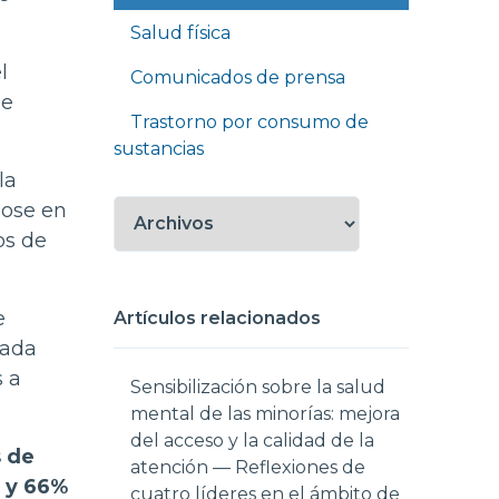
Salud física
l
Comunicados de prensa
de
Trastorno por consumo de
sustancias
la
dose en
os de
e
Artículos relacionados
lada
s a
Sensibilización sobre la salud
mental de las minorías: mejora
del acceso y la calidad de la
s de
atención — Reflexiones de
s y 66%
cuatro líderes en el ámbito de