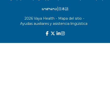
|
ພາສາລາວ
日本語
2026 Vaya Health
-
Mapa del sitio
-
Ayudas auxiliares y asistencia lingüística