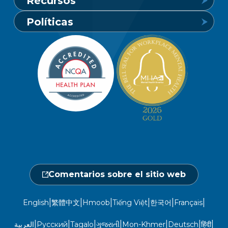
Recursos
24 horas al día, 7 días a la semana
Conozca Vaya
Políticas
1-800-849-6127
Buscar un proveedor
Carreras profesionales
Política de privacidad de los miembros
Portal de miembros
Línea de atención a socios y
Redacción
beneficiarios
Política de privacidad del sitio web
Hágase un chequeo médico
Ubicaciones
Abierto de lunes a sábado, de 7.00 a
No discriminación
18.00 h.
Central de proveedores
Calendario de actos
1-800-962-9003
Gestión de la utilización
Fraude, despilfarro y abuso
24 horas al día, 7 días a la semana
Comentarios sobre el sitio web
1-866-916-4255
|
|
|
|
|
|
English
繁體中文
Hmoob
Tiếng Việt
한국어
Français
|
|
|
|
|
|
|
العربية
Русский
Tagalo
ગુજરાતી
Mon-Khmer
Deutsch
हिंदी