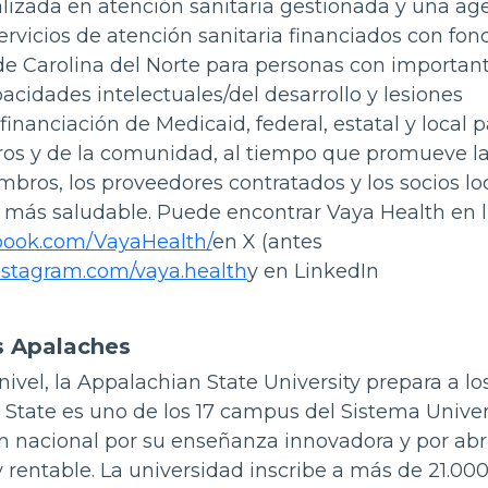
lizada en atención sanitaria gestionada y una ag
rvicios de atención sanitaria financiados con fon
e Carolina del Norte para personas con importan
cidades intelectuales/del desarrollo y lesiones
financiación de Medicaid, federal, estatal y local p
ros y de la comunidad, al tiempo que promueve la
mbros, los proveedores contratados y los socios lo
 más saludable. Puede encontrar Vaya Health en l
book.com/VayaHealth/
en X (antes
nstagram.com/vaya.health
y en LinkedIn
os Apalaches
ivel, la Appalachian State University prepara a lo
p State es uno de los 17 campus del Sistema Univer
n nacional por su enseñanza innovadora y por abri
 rentable. La universidad inscribe a más de 21.00