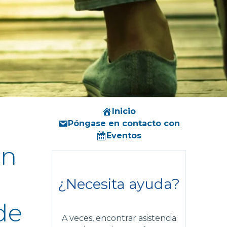
Inicio
Póngase en contacto con
Eventos
ón
¿Necesita ayuda?
de
A veces, encontrar asistencia