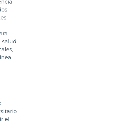
encia
dos
tes
ara
 salud
cales,
ínea
s
sitario
r el
0