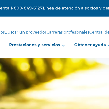
mental
1-800-849-6127
Línea de atención a socios y ben
ios
Buscar un proveedor
Carreras profesionales
Central d
Prestaciones y servicios
Obtener ayuda