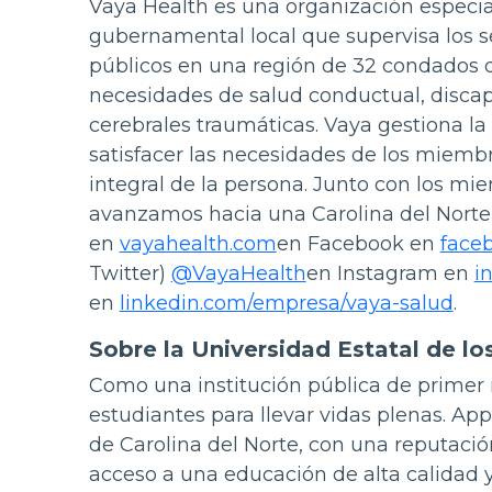
Vaya Health es una organización especia
gubernamental local que supervisa los se
públicos en una región de 32 condados d
necesidades de salud conductual, discapa
cerebrales traumáticas. Vaya gestiona la 
satisfacer las necesidades de los miemb
integral de la persona. Junto con los mie
avanzamos hacia una Carolina del Norte
en
vayahealth.com
en Facebook en
face
Twitter)
@VayaHealth
en Instagram en
i
en
linkedin.com/empresa/vaya-salud
.
Sobre la Universidad Estatal de l
Como una institución pública de primer n
estudiantes para llevar vidas plenas. Ap
de Carolina del Norte, con una reputació
acceso a una educación de alta calidad y