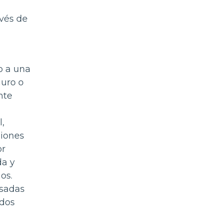
vés de
o a una
guro o
nte
,
siones
or
da y
os.
esadas
ados