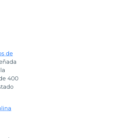
os de
señada
la
 de 400
stado
lina