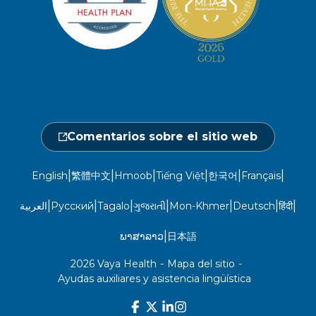
Política de privacidad del sitio web
Hágase un chequeo médico
Ubicaciones
Abierto de lunes a sábado, de 7.00 a
No discriminación
18.00 h.
Central de proveedores
Calendario de actos
1-800-962-9003
Gestión de la utilización
Fraude, despilfarro y abuso
24 horas al día, 7 días a la semana
Comentarios sobre el sitio web
1-866-916-4255
|
|
|
|
|
|
English
繁體中文
Hmoob
Tiếng Việt
한국어
Français
|
|
|
|
|
|
|
العربية
Русский
Tagalo
ગુજરાતી
Mon-Khmer
Deutsch
हिंदी
|
ພາສາລາວ
日本語
2026 Vaya Health
-
Mapa del sitio
-
Ayudas auxiliares y asistencia lingüística