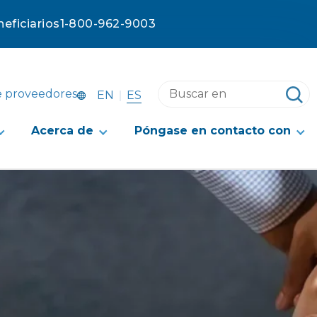
eficiarios
1-800-962-9003
Buscar
e proveedores
ES
EN
en
este
Acerca de
Póngase en contacto con
sitio
web