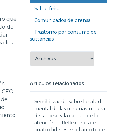
Salud física
ro que
Comunicados de prensa
do de
Trastorno por consumo de
iar
sustancias
a los
ón
Artículos relacionados
y CEO.
 de
Sensibilización sobre la salud
ud
mental de las minorías: mejora
miento
del acceso y la calidad de la
atención — Reflexiones de
cuatro líderes en el ámbito de