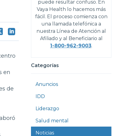
puede resultar confuso. En
Vaya Health lo hacemos más
fácil. El proceso comienza con
una llamada telefónica a
nuestra Línea de Atención al
Afiliado y al Beneficiario al
1-800-962-9003
.
entro
Categorías
s en
Anuncios
es de
IDD
Liderazgo
laboró
Salud mental
Noticias
s