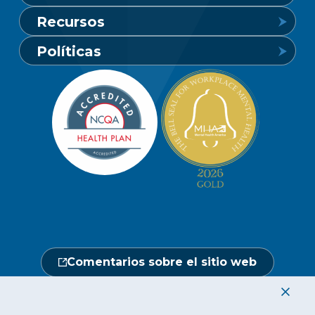
Línea de crisis de salud mental
Recursos
24 horas al día, 7 días a la semana
Conozca Vaya
Políticas
1-800-849-6127
Buscar un proveedor
Carreras profesionales
Política de privacidad de los miembros
Portal de miembros
Línea de atención a socios y
Redacción
beneficiarios
Política de privacidad del sitio web
Hágase un chequeo médico
Ubicaciones
Abierto de lunes a sábado, de 7.00 a
No discriminación
18.00 h.
Central de proveedores
Calendario de actos
1-800-962-9003
Gestión de la utilización
Fraude, despilfarro y abuso
24 horas al día, 7 días a la semana
Comentarios sobre el sitio web
1-866-916-4255
|
|
|
|
|
|
English
繁體中文
Hmoob
Tiếng Việt
한국어
Français