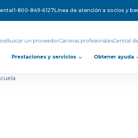
mental
1-800-849-6127
Línea de atención a socios y ben
ios
Buscar un proveedor
Carreras profesionales
Central d
Prestaciones y servicios
Obtener ayuda