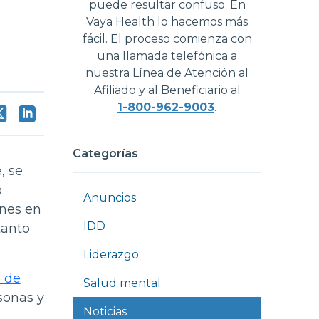
puede resultar confuso. En
Vaya Health lo hacemos más
fácil. El proceso comienza con
una llamada telefónica a
nuestra Línea de Atención al
Afiliado y al Beneficiario al
1-800-962-9003
.
Categorías
, se
o
Anuncios
enes en
IDD
tanto
Liderazgo
n de
Salud mental
sonas y
Noticias