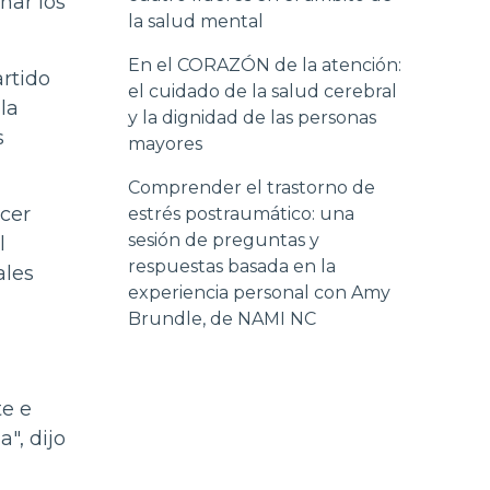
har los
la salud mental
En el CORAZÓN de la atención:
rtido
el cuidado de la salud cerebral
la
y la dignidad de las personas
s
mayores
Comprender el trastorno de
cer
estrés postraumático: una
sesión de preguntas y
l
respuestas basada en la
ales
experiencia personal con Amy
Brundle, de NAMI NC
te e
", dijo