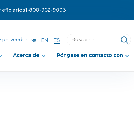
eficiarios
1-800-962-9003
Buscar
e proveedores
ES
EN
en
este
Acerca de
Póngase en contacto con
sitio
web